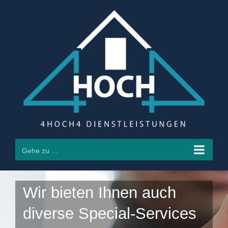
Zum
Inhalt
springen
Gehe zu ...
Wir bieten Ihnen auch
diverse Special-Services