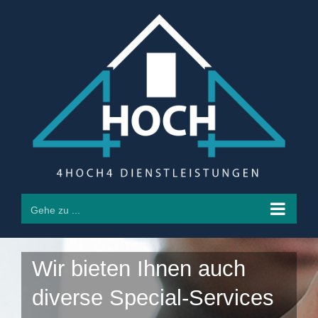
Zum
Inhalt
springen
Gehe zu ...
Wir bieten Ihnen auch
diverse Special-Services